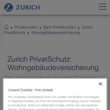
Privatkunden
Sach Privatkunden
Zurich
Zurich Maklerweb
PrivatSchutz
Wohngebäudeversicherung
Zurich PrivatSchutz:
Wohngebäudeversicherung
Das eigene Haus! Das Fundament der Existenz Ihrer
Kunden. Umso schlimmer, wenn Schäden durch Feuer,
Leitungswasser, Sturm, Hagel oder
Unsere Cookies - Ihre Vorteile
Elementarereignisse buchstäblich den Boden unter
Wir verwenden verschiedene Arten von Cookies und ähnliche Technologien,
den Füßen wegziehen.
im folgenden Cookies, um Ihnen die bestmögliche Nutzung unserer Webseite
zu ermöglichen. Technisch notwendige Cookies sind für den störungsfreien
Mit der neuen Zurich Wohngebäudeversicherung sind
Betrieb, die Steuerung und die Sicherheit unserer Webseite erforderlich. Für