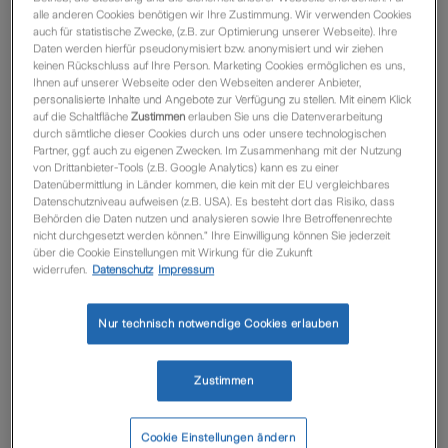
alle anderen Cookies benötigen wir Ihre Zustimmung. Wir verwenden Cookies
Ihre Kunden zumindest vor den finanziellen Folgen
auch für statistische Zwecke, (z.B. zur Optimierung unserer Webseite). Ihre
optimal geschützt.
Daten werden hierfür pseudonymisiert bzw. anonymisiert und wir ziehen
keinen Rückschluss auf Ihre Person. Marketing Cookies ermöglichen es uns,
Ihnen auf unserer Webseite oder den Webseiten anderer Anbieter,
personalisierte Inhalte und Angebote zur Verfügung zu stellen. Mit einem Klick
Komplizierte Ermittlung der
auf die Schaltfläche
Zustimmen
erlauben Sie uns die Datenverarbeitung
durch sämtliche dieser Cookies durch uns oder unsere technologischen
Versicherungssumme?
Partner, ggf. auch zu eigenen Zwecken. Im Zusammenhang mit der Nutzung
von Drittanbieter-Tools (z.B. Google Analytics) kann es zu einer
Datenübermittlung in Länder kommen, die kein mit der EU vergleichbares
Nein, die Summe ist unbegrenzt.
Datenschutzniveau aufweisen (z.B. USA). Es besteht dort das Risiko, dass
Einfach die Wohnfläche ermitteln – fertig.
Behörden die Daten nutzen und analysieren sowie Ihre Betroffenenrechte
nicht durchgesetzt werden können.“ Ihre Einwilligung können Sie jederzeit
über die Cookie Einstellungen mit Wirkung für die Zukunft
widerrufen.
Datenschutz
Impressum
Nur technisch notwendige Cookies erlauben
Zustimmen
Cookie Einstellungen ändern