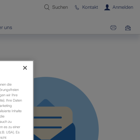
Suchen
Kontakt
Anmelden
r uns
hnen die
örungsfreien
gen wir Ihre
e). Ihre Daten
arketing
sierte Inhalte
die
 auch zu
n es zu einer
z.B. USA). Es
icht