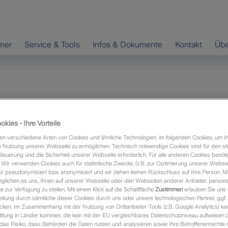
hner
Service & Tools
Infos & Dokumente
Kontakt
Übe
kies - Ihre Vorteile
n verschiedene Arten von Cookies und ähnliche Technologien, im folgenden Cookies, um I
 Nutzung unserer Webseite zu ermöglichen. Technisch notwendige Cookies sind für den st
Steuerung und die Sicherheit unserer Webseite erforderlich. Für alle anderen Cookies benöti
sletter aus den Bereichen Leben und Sach.
Wir verwenden Cookies auch für statistische Zwecke, (z.B. zur Optimierung unserer Webseit
ür pseudonymisiert bzw. anonymisiert und wir ziehen keinen Rückschluss auf Ihre Person. M
 unten auf dieser Seite. Ältere Ausgaben finden Sie
glichen es uns, Ihnen auf unserer Webseite oder den Webseiten anderer Anbieter, personali
zur Verfügung zu stellen. Mit einem Klick auf die Schaltfläche
Zustimmen
erlauben Sie uns 
itung durch sämtliche dieser Cookies durch uns oder unsere technologischen Partner, ggf.
ken. Im Zusammenhang mit der Nutzung von Drittanbieter-Tools (z.B. Google Analytics) kan
t dem Zurich Makler Newsletter
tlung in Länder kommen, die kein mit der EU vergleichbares Datenschutzniveau aufweisen (
 das Risiko, dass Behörden die Daten nutzen und analysieren sowie Ihre Betroffenenrechte n