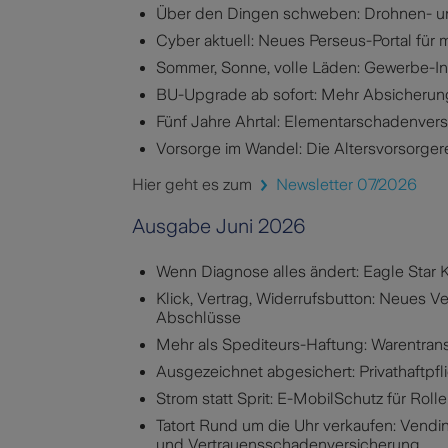
Über den Dingen schweben: Drohnen- un
Cyber aktuell: Neues Perseus-Portal für m
Sommer, Sonne, volle Läden: Gewerbe-Inh
BU-Upgrade ab sofort: Mehr Absicherun
Fünf Jahre Ahrtal: Elementarschadenversi
Vorsorge im Wandel: Die Altersvorsorge
Hier geht es zum
Newsletter 07/2026
Ausgabe Juni 2026
Wenn Diagnose alles ändert: Eagle Star 
Klick, Vertrag, Widerrufsbutton: Neues V
Abschlüsse
Mehr als Spediteurs-Haftung: Warentran
Ausgezeichnet abgesichert: Privathaftpfl
Strom statt Sprit: E-MobilSchutz für Rolle
Tatort Rund um die Uhr verkaufen: Vendin
und Vertrauensschadenversicherung