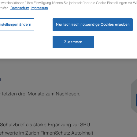
werden können.“ Ihre Einwilligung können Sie jederzeit über die Cookie Einstellungen mit Wi
d Firmenprodukte
rufen.
Datenschutz
Impressum
nstellungen ändern
Nur technisch notwendige Cookies erlauben
Zustimmen
n
r letzten drei Monate zum Nachlesen.
-Schutzbrief als starke Ergänzung zur SBU
ehrwerte im Zurich FirmenSchutz Autoinhalt