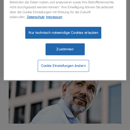
Behörden die Daten nutzen und analysieren sowie Ihre Betroffenenrechte
nicht durchgesetzt werden können.“ Ihre Einwilligung können Sie jederzeit
über die Cookie Einstellungen mit Wirkung für die Zukunft
Inhalts-/
widerrufen.
Datenschutz
Impressum
Ertragsausfallversicherung
Nur technisch notwendige Cookies erlauben
Unsere FirmenSchutz Inhaltsversicherung
schützt die Geschäfts- und Betriebseinrichtung
sowie Waren und Vorräte Ihrer Kunden gegen
Zustimmen
die finanziellen Folgen unterschiedlichster
Gefahren.
Cookie Einstellungen ändern