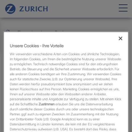
Firmenkunden
Sach
Zurich Maklerweb
Unsere Cookies - Ihre Vorteile
Wir verwenden verschiedene Arten von Cookies und ähnliche Technologien,
im folgenden Cookies, um Ihnen die bestmögliche Nutzung unserer Webseite
Sach
zu ermöglichen. Technisch notwendige Cookies sind für den störungsfreien
Betrieb, die Steuerung und die Sicherheit unserer Webseite erforderlich. Für
alle anderen Cookies benötigen wir Ihre Zustimmung. Wir verwenden Cookies
auch für statistische Zwecke, (z.B. zur Optimierung unserer Webseite). Ihre
Daten werden hierfür pseudonymisiert bzw. anonymisiert und wir ziehen
keinen Rückschluss auf Ihre Person. Marketing Cookies ermöglichen es uns,
Ihnen auf unserer Webseite oder den Webseiten anderer Anbieter,
personalisierte Inhalte und Angebote zur Verfügung zu stellen. Mit einem Klick
auf die Schaltfläche
Zustimmen
erlauben Sie uns die Datenverarbeitung
durch sämtliche dieser Cookies durch uns oder unsere technologischen
Partner, ggf. auch zu eigenen Zwecken. Im Zusammenhang mit der Nutzung
von Drittanbieter-Tools (z.B. Google Analytics) kann es zu einer
Datenübermittlung in Länder kommen, die kein mit der EU vergleichbares
Datenschutzniveau aufweisen (z.B. USA). Es besteht dort das Risiko, dass