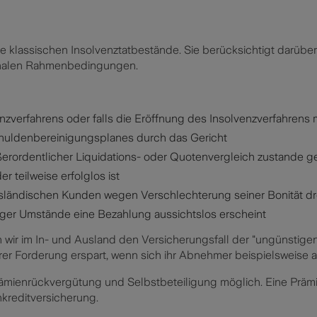
le klassischen Insolvenztatbestände. Sie berücksichtigt darübe
ionalen Rahmenbedingungen.
venzverfahrens oder falls die Eröffnung des Insolvenzverfahre
huldenbereinigungsplanes durch das Gericht
ßerordentlicher Liquidations- oder Quotenvergleich zustande 
 teilweise erfolglos ist
sländischen Kunden wegen Verschlechterung seiner Bonität dr
ger Umstände eine Bezahlung aussichtslos erscheint
en wir im In- und Ausland den Versicherungsfall der "ungünstig
rer Forderung erspart, wenn sich ihr Abnehmer beispielsweise a
mienrückvergütung und Selbstbeteiligung möglich. Eine Prämien
nkreditversicherung.