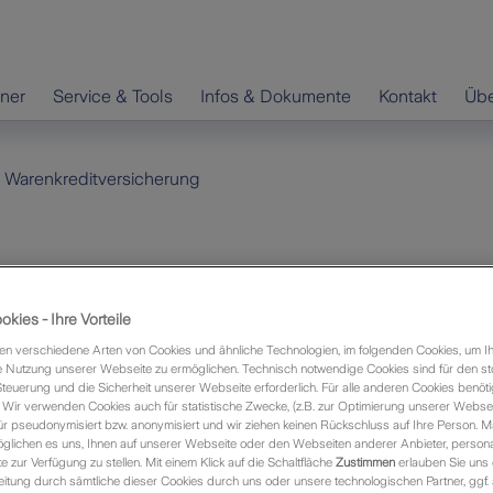
hner
Service & Tools
Infos & Dokumente
Kontakt
Übe
Warenkreditversicherung
ng
kies - Ihre Vorteile
nehmer nicht zahlt, muss das nicht gleich ein
n verschiedene Arten von Cookies und ähnliche Technologien, im folgenden Cookies, um I
sein! Gegenstand der Warenkreditversicherung ist die
 Nutzung unserer Webseite zu ermöglichen. Technisch notwendige Cookies sind für den st
ferungen und Dienstleistungen an gewerbliche Kunden
Steuerung und die Sicherheit unserer Webseite erforderlich. Für alle anderen Cookies benöti
Wir verwenden Cookies auch für statistische Zwecke, (z.B. zur Optimierung unserer Webseit
it. Wir übernehmen den finanziellen Schaden.
ür pseudonymisiert bzw. anonymisiert und wir ziehen keinen Rückschluss auf Ihre Person. M
agement.
glichen es uns, Ihnen auf unserer Webseite oder den Webseiten anderer Anbieter, personali
zur Verfügung zu stellen. Mit einem Klick auf die Schaltfläche
Zustimmen
erlauben Sie uns 
stleistung und ihrer Bezahlung liegen üblicherweise
itung durch sämtliche dieser Cookies durch uns oder unsere technologischen Partner, ggf.