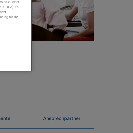
n es zu einer
z.B. USA). Es
icht
rkung für die
ente
Ansprechpartner