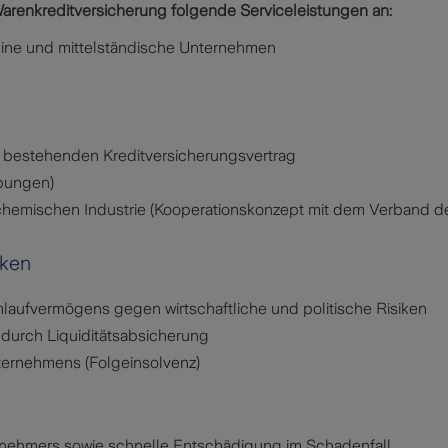
arenkreditversicherung folgende Serviceleistungen an:
eine und mittelständische Unternehmen
 bestehenden Kreditversicherungsvertrag
ibungen)
emischen Industrie (Kooperationskonzept mit dem Verband de
iken
laufvermögens gegen wirtschaftliche und politische Risiken
 durch Liquiditätsabsicherung
ternehmens (Folgeinsolvenz)
bnehmers sowie schnelle Entschädigung im Schadenfall