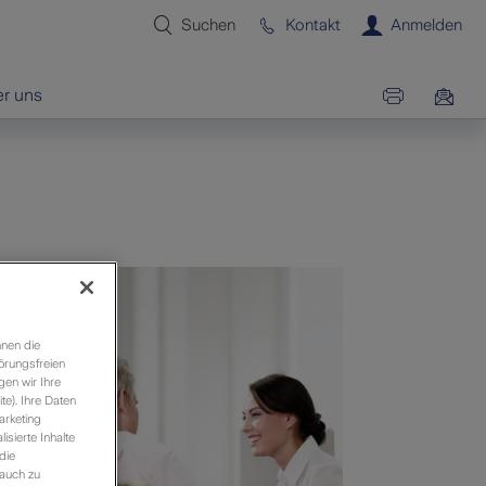
Suchen
Kontakt
Anmelden
r uns
hnen die
örungsfreien
gen wir Ihre
e). Ihre Daten
arketing
sierte Inhalte
die
 auch zu