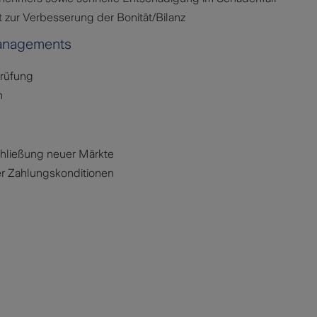
 zur Verbesserung der Bonität/Bilanz
managements
prüfung
n
chließung neuer Märkte
er Zahlungskonditionen