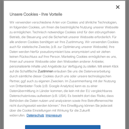
Unsere Cookies - Ihre Vorteile
Mehr Infos auf der Produktseite
Wir verwenden verschiedene Arten von Cookies und ähnliche Technologien,
im folgenden Cookies, um Ihnen die bestmögliche Nutzung unserer Webseite
zu ermöglichen. Technisch notwendige Cookies sind für den störungsfreien
Betrieb, die Steuerung und die Sicherheit unserer Webseite erforderlich. Für
alle anderen Cookies benötigen wir Ihre Zustimmung. Wir verwenden Cookies
auch für statistische Zwecke, (z.B. zur Optimierung unserer Webseite). Ihre
Daten werden hierfür pseudonymisiert bzw. anonymisiert und wir ziehen
keinen Rückschluss auf Ihre Person. Marketing Cookies ermöglichen es uns,
Ihnen auf unserer Webseite oder den Webseiten anderer Anbieter,
personalisierte Inhalte und Angebote zur Verfügung zu stellen. Mit einem Klick
auf die Schaltfläche
Zustimmen
erlauben Sie uns die Datenverarbeitung
durch sämtliche dieser Cookies durch uns oder unsere technologischen
Alle Ihre persönlichen Anwendungen für Ihre tägliche
Partner, ggf. auch zu eigenen Zwecken. Im Zusammenhang mit der Nutzung
Arbeit
von Drittanbieter-Tools (z.B. Google Analytics) kann es zu einer
Datenübermittlung in Länder kommen, die kein mit der EU vergleichbares
Datenschutzniveau aufweisen (z.B. USA). Es besteht dort das Risiko, dass
Behörden die Daten nutzen und analysieren sowie Ihre Betroffenenrechte
Meine Anwendungen
nicht durchgesetzt werden können.“ Ihre Einwilligung können Sie jederzeit
über die Cookie Einstellungen mit Wirkung für die Zukunft
widerrufen.
Datenschutz
Impressum