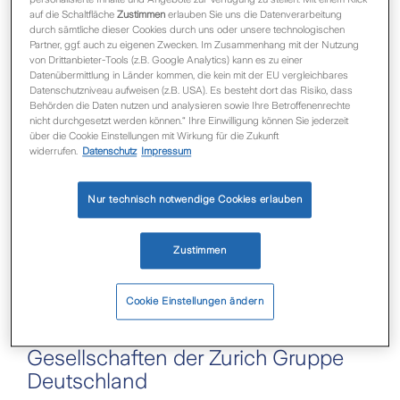
auf die Schaltfläche
Zustimmen
erlauben Sie uns die Datenverarbeitung
Stockhorst, Dr. Torsten Utecht
durch sämtliche dieser Cookies durch uns oder unsere technologischen
Rechtsform:
Aktiengesellschaft
Partner, ggf. auch zu eigenen Zwecken. Im Zusammenhang mit der Nutzung
Sitz der Gesellschaft:
Frankfurt am Main
von Drittanbieter-Tools (z.B. Google Analytics) kann es zu einer
Amtsgericht:
Frankfurt am Main (HRB 31190)
Datenübermittlung in Länder kommen, die kein mit der EU vergleichbares
Datenschutzniveau aufweisen (z.B. USA). Es besteht dort das Risiko, dass
UStID-Nr.:
DE 811493271
Behörden die Daten nutzen und analysieren sowie Ihre Betroffenenrechte
nicht durchgesetzt werden können.“ Ihre Einwilligung können Sie jederzeit
Verantwortliche für die Inhalte gemäß § 18 Abs. 2
über die Cookie Einstellungen mit Wirkung für die Zukunft
MStV:
Anne van Loo
widerrufen.
Datenschutz
Impressum
Zürich Beteiligungs-Aktiengesellschaft (Deutschland),
Platz der Einheit 2, 60327 Frankfurt am Main
Nur technisch notwendige Cookies erlauben
Hinweis gemäß § 36
Verbraucherstreitbeilegungsgesetz (VSBG)
Zustimmen
Die Zürich Beteiligungs-Aktiengesellschaft
(Deutschland) nimmt nicht am
Streitbeilegungsverfahren vor einer
Cookie Einstellungen ändern
Verbraucherschlichtungsstelle teil.
Gesellschaften der Zurich Gruppe
Deutschland