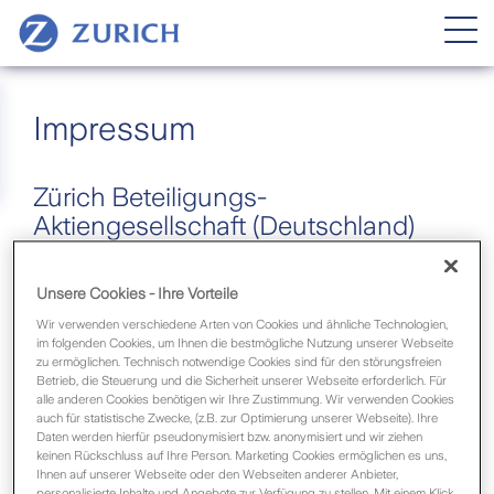
Impressum
Zürich Beteiligungs-
Aktiengesellschaft (Deutschland)
Platz der Einheit 2
Unsere Cookies - Ihre Vorteile
60327 Frankfurt am Main
Wir verwenden verschiedene Arten von Cookies und ähnliche Technologien,
Telefon: +49 (0)69 7115-0
im folgenden Cookies, um Ihnen die bestmögliche Nutzung unserer Webseite
Telefax: +49 (0)69 7115-3358
zu ermöglichen. Technisch notwendige Cookies sind für den störungsfreien
E-Mail:
service@zurich.de
Betrieb, die Steuerung und die Sicherheit unserer Webseite erforderlich. Für
alle anderen Cookies benötigen wir Ihre Zustimmung. Wir verwenden Cookies
Aufsichtsratsvorsitzender:
Jörg Bertogg
auch für statistische Zwecke, (z.B. zur Optimierung unserer Webseite). Ihre
Daten werden hierfür pseudonymisiert bzw. anonymisiert und wir ziehen
Vorstand:
Dr. Carsten Schildknecht (Vorsitzender),
keinen Rückschluss auf Ihre Person. Marketing Cookies ermöglichen es uns,
Ulrich Christmann, Horst Nussbaumer, Petra Riga-
Ihnen auf unserer Webseite oder den Webseiten anderer Anbieter,
Müller, Dr. Alexander Schmidt, Uwe Schöpe, Peter
personalisierte Inhalte und Angebote zur Verfügung zu stellen. Mit einem Klick