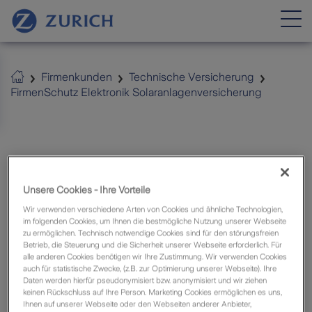
Firmenkunden
Technische Versicherung
Zurich Maklerweb
FirmenSchutz Elektronik Solaranlagenversicherung
FirmenSchutz Elektronik
Solaranlagenversicherung
Unsere Cookies - Ihre Vorteile
Wir verwenden verschiedene Arten von Cookies und ähnliche Technologien,
Solaranlagen schützen die Umwelt –
im folgenden Cookies, um Ihnen die bestmögliche Nutzung unserer Webseite
zu ermöglichen. Technisch notwendige Cookies sind für den störungsfreien
Zurich schützt die Solaranlagen
Betrieb, die Steuerung und die Sicherheit unserer Webseite erforderlich. Für
alle anderen Cookies benötigen wir Ihre Zustimmung. Wir verwenden Cookies
auch für statistische Zwecke, (z.B. zur Optimierung unserer Webseite). Ihre
Vor dem Hintergrund steigender Energiepreise
Daten werden hierfür pseudonymisiert bzw. anonymisiert und wir ziehen
gewinnt Solarenergie immer mehr an Bedeutung.
keinen Rückschluss auf Ihre Person. Marketing Cookies ermöglichen es uns,
Ihnen auf unserer Webseite oder den Webseiten anderer Anbieter,
Als Betreiber einer Photovoltaikanlage will Ihr Kunde