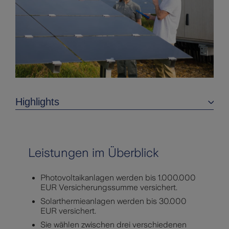
Highlights
Highlights
Produktinfos
Dokumente
Leistungen im Überblick
Tarifrechner
Photovoltaikanlagen werden bis 1.000.000
EUR Versicherungssumme versichert.
Solarthermieanlagen werden bis 30.000
EUR versichert.
Sie wählen zwischen drei verschiedenen