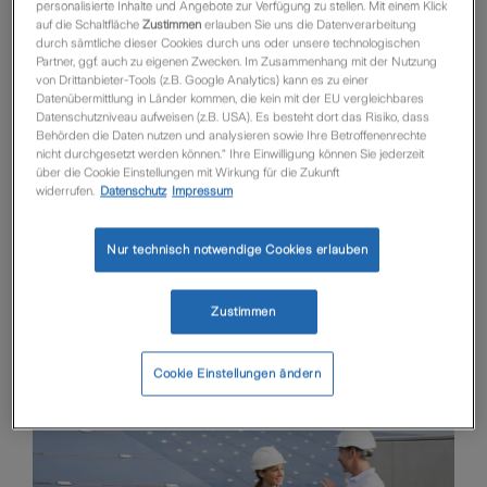
personalisierte Inhalte und Angebote zur Verfügung zu stellen. Mit einem Klick
von seiner ins öffentliche Netz eingespeisten Energie
auf die Schaltfläche
Zustimmen
erlauben Sie uns die Datenverarbeitung
profitieren.
durch sämtliche dieser Cookies durch uns oder unsere technologischen
Deshalb sollte er sich gegen finanzielle Verluste durch
Partner, ggf. auch zu eigenen Zwecken. Im Zusammenhang mit der Nutzung
von Drittanbieter-Tools (z.B. Google Analytics) kann es zu einer
Schäden und Ertragsausfall schützen.
Datenübermittlung in Länder kommen, die kein mit der EU vergleichbares
Datenschutzniveau aufweisen (z.B. USA). Es besteht dort das Risiko, dass
Mit der FirmenSchutz Elektronik
Behörden die Daten nutzen und analysieren sowie Ihre Betroffenenrechte
Solaranlagenversicherung bieten wir Ihrem Kunden
nicht durchgesetzt werden können.“ Ihre Einwilligung können Sie jederzeit
über die Cookie Einstellungen mit Wirkung für die Zukunft
einen umfassenden Versicherungsschutz für
widerrufen.
Datenschutz
Impressum
Photovoltaikanlagen und thermische Solaranlagen.
Nur technisch notwendige Cookies erlauben
Zustimmen
Cookie Einstellungen ändern