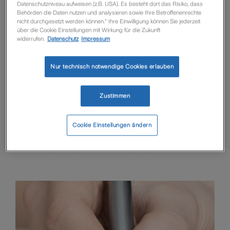
Regelungen zur Vergütungsregelung Leben,
Stand
Datenschutzniveau aufweisen (z.B. USA). Es besteht dort das Risiko, dass
01/2025
, Zurich Deutscher Herold
Behörden die Daten nutzen und analysieren sowie Ihre Betroffenenrechte
nicht durchgesetzt werden können.“ Ihre Einwilligung können Sie jederzeit
Lebensversicherung AG
(gültig ab 01.01.2025
für
über die Cookie Einstellungen mit Wirkung für die Zukunft
Makler und Mehrfachagenten)
widerrufen.
Datenschutz
Impressum
LVBW ZDHL 01/2025
Nur technisch notwendige Cookies erlauben
Sollten Sie Fragen zu den LV-
Bewertungsbestimmungen haben, wenden Sie sich
Zustimmen
bitte per E-Mail an:
maklerverwaltung@zurich.com
Cookie Einstellungen ändern
Für weitere Fragen steht Ihnen Ihre zuständige
Betreuungskraft gerne zur Verfügung.