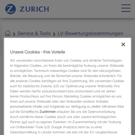
Service & Tools
LV-Bewertungsbestimmungen
Zurich Maklerweb
Unsere Cookies - Ihre Vorteile
Wir verwenden verschiedene Arten von Cookies und ähnliche Technologien,
LV-
im folgenden Cookies, um Ihnen die bestmögliche Nutzung unserer Webseite
zu ermöglichen. Technisch notwendige Cookies sind für den störungsfreien
Bewertungsbestimmungen
Betrieb, die Steuerung und die Sicherheit unserer Webseite erforderlich. Für
alle anderen Cookies benötigen wir Ihre Zustimmung. Wir verwenden Cookies
auch für statistische Zwecke, (z.B. zur Optimierung unserer Webseite). Ihre
Hier finden Sie die aktuellen LV-
Daten werden hierfür pseudonymisiert bzw. anonymisiert und wir ziehen
Bewertungsbestimmungen der Zurich Deutscher
keinen Rückschluss auf Ihre Person. Marketing Cookies ermöglichen es uns,
Ihnen auf unserer Webseite oder den Webseiten anderer Anbieter,
Herold Lebensversicherung AG.
personalisierte Inhalte und Angebote zur Verfügung zu stellen. Mit einem Klick
auf die Schaltfläche
Zustimmen
erlauben Sie uns die Datenverarbeitung
Version Stand 01/2025
durch sämtliche dieser Cookies durch uns oder unsere technologischen
Partner, ggf. auch zu eigenen Zwecken. Im Zusammenhang mit der Nutzung
von Drittanbieter-Tools (z.B. Google Analytics) kann es zu einer
LV-Bewertungsbestimmungen und besondere
Datenübermittlung in Länder kommen, die kein mit der EU vergleichbares