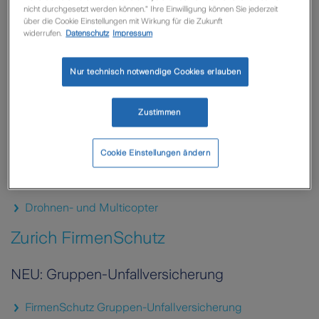
nicht durchgesetzt werden können.“ Ihre Einwilligung können Sie jederzeit
®
TEAM
– Team-Existenz-Absicherungs-Modell
über die Cookie Einstellungen mit Wirkung für die Zukunft
widerrufen.
Datenschutz
Impressum
Kraftfahrt Firmenkunden
Nur technisch notwendige Cookies erlauben
Kfz-Tarif Gewerbe
Zustimmen
Kleinflotte
Individualflotte
Cookie Einstellungen ändern
Luftfahrtversicherung
Drohnen- und Multicopter
Zurich FirmenSchutz
NEU: Gruppen-Unfallversicherung
FirmenSchutz Gruppen-Unfallversicherung