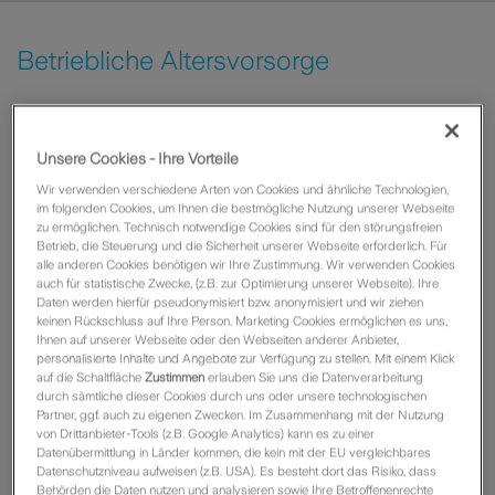
Betriebliche Altersvorsorge
Betriebsrentenstärkungsgesetz
Unsere Cookies - Ihre Vorteile
Direktversicherung
Wir verwenden verschiedene Arten von Cookies und ähnliche Technologien,
im folgenden Cookies, um Ihnen die bestmögliche Nutzung unserer Webseite
Vorsorge
invest
Spezial (bAV) (Fondspolice als
zu ermöglichen. Technisch notwendige Cookies sind für den störungsfreien
Direktversicherung/Schicht 2)
Betrieb, die Steuerung und die Sicherheit unserer Webseite erforderlich. Für
alle anderen Cookies benötigen wir Ihre Zustimmung. Wir verwenden Cookies
auch für statistische Zwecke, (z.B. zur Optimierung unserer Webseite). Ihre
Unterstützungskasse
Daten werden hierfür pseudonymisiert bzw. anonymisiert und wir ziehen
keinen Rückschluss auf Ihre Person. Marketing Cookies ermöglichen es uns,
Ihnen auf unserer Webseite oder den Webseiten anderer Anbieter,
Vorsorge
invest
Spezial (bAV) (Fondspolice als
personalisierte Inhalte und Angebote zur Verfügung zu stellen. Mit einem Klick
Unterstützungskasse/Schicht 2)
auf die Schaltfläche
Zustimmen
erlauben Sie uns die Datenverarbeitung
durch sämtliche dieser Cookies durch uns oder unsere technologischen
Existenzabsicherung
Partner, ggf. auch zu eigenen Zwecken. Im Zusammenhang mit der Nutzung
von Drittanbieter-Tools (z.B. Google Analytics) kann es zu einer
Datenübermittlung in Länder kommen, die kein mit der EU vergleichbares
Risiko-Lebensversicherung
Datenschutzniveau aufweisen (z.B. USA). Es besteht dort das Risiko, dass
Behörden die Daten nutzen und analysieren sowie Ihre Betroffenenrechte