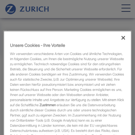
Firmenkunden
Technische Versicherung
Zurich Maklerweb
Montageversicherung
Unsere Cookies - Ihre Vorteile
Wir verwenden verschiedene Arten von Cookies und ähnliche Technologien,
im folgenden Cookies, um Ihnen die bestmögliche Nutzung unserer Webseite
zu ermöglichen. Technisch notwendige Cookies sind für den störungsfreien
Betrieb, die Steuerung und die Sicherheit unserer Webseite erforderlich. Für
Montageversicherung
alle anderen Cookies benötigen wir Ihre Zustimmung. Wir verwenden Cookies
auch für statistische Zwecke, (z.B. zur Optimierung unserer Webseite). Ihre
Daten werden hierfür pseudonymisiert bzw. anonymisiert und wir ziehen
Sie möchten Informationen zur Montageversicherung?
keinen Rückschluss auf Ihre Person. Marketing Cookies ermöglichen es uns,
Ihnen auf unserer Webseite oder den Webseiten anderer Anbieter,
Über den unten stehenden Button gelangen Sie zu
personalisierte Inhalte und Angebote zur Verfügung zu stellen. Mit einem Klick
unserem Spezialbereich für Industrie- und
auf die Schaltfläche
Zustimmen
erlauben Sie uns die Datenverarbeitung
Mittelstandskunden.
durch sämtliche dieser Cookies durch uns oder unsere technologischen
Partner, ggf. auch zu eigenen Zwecken. Im Zusammenhang mit der Nutzung
von Drittanbieter-Tools (z.B. Google Analytics) kann es zu einer
Nehmen Sie dort gern Kontakt mit unseren
Datenübermittlung in Länder kommen, die kein mit der EU vergleichbares
Spezialisten auf, die Ihnen für alle weiteren Fragen zur
Datenschutzniveau aufweisen (z.B. USA). Es besteht dort das Risiko, dass