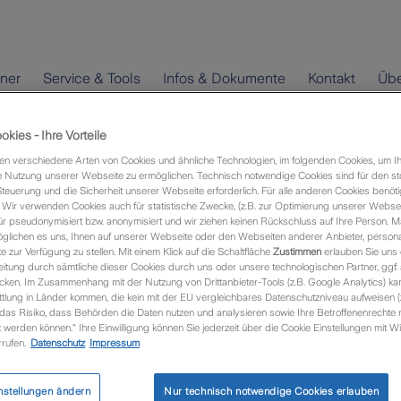
hner
Service & Tools
Infos & Dokumente
Kontakt
Übe
kies - Ihre Vorteile
kumentation
n verschiedene Arten von Cookies und ähnliche Technologien, im folgenden Cookies, um I
 Nutzung unserer Webseite zu ermöglichen. Technisch notwendige Cookies sind für den st
Steuerung und die Sicherheit unserer Webseite erforderlich. Für alle anderen Cookies benöti
Wir verwenden Cookies auch für statistische Zwecke, (z.B. zur Optimierung unserer Webseit
ür pseudonymisiert bzw. anonymisiert und wir ziehen keinen Rückschluss auf Ihre Person. M
entation
glichen es uns, Ihnen auf unserer Webseite oder den Webseiten anderer Anbieter, personali
zur Verfügung zu stellen. Mit einem Klick auf die Schaltfläche
Zustimmen
erlauben Sie uns 
itung durch sämtliche dieser Cookies durch uns oder unsere technologischen Partner, ggf.
Alone-Tool
ken. Im Zusammenhang mit der Nutzung von Drittanbieter-Tools (z.B. Google Analytics) kan
tlung in Länder kommen, die kein mit der EU vergleichbares Datenschutzniveau aufweisen (
 das Risiko, dass Behörden die Daten nutzen und analysieren sowie Ihre Betroffenenrechte n
entation als Stand-Alone-Tool.
werden können.“ Ihre Einwilligung können Sie jederzeit über die Cookie Einstellungen mit Wi
rufen.
Datenschutz
Impressum
ntation
nstellungen ändern
Nur technisch notwendige Cookies erlauben