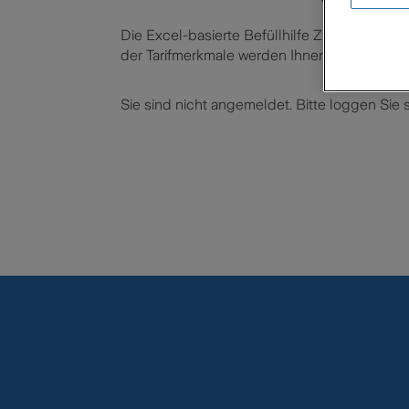
Die Excel-basierte Befüllhilfe ZBD Stand A
der Tarifmerkmale werden Ihnen die passend
Sie sind nicht angemeldet. Bitte loggen Sie 