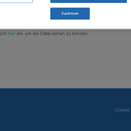
lone unterstützt Sie bei der Befüllung der Beratungsdokument
Zustimmen
en Textbausteine angezeigt, so dass Sie diese in das Stand-Al
sich
hier
ein, um die Datei sehen zu können.
Cookie 