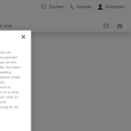
Suchen
Kontakt
Anmelden
r uns
hnen die
örungsfreien
gen wir Ihre
e). Ihre Daten
arketing
sierte Inhalte
die
 auch zu
n es zu einer
z.B. USA). Es
icht
rkung für die