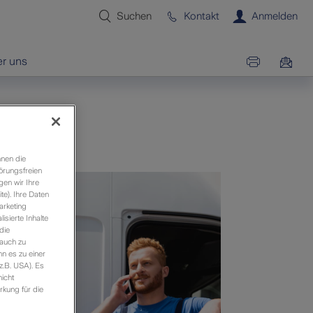
Suchen
Kontakt
Anmelden
r uns
hnen die
örungsfreien
gen wir Ihre
e). Ihre Daten
arketing
sierte Inhalte
die
 auch zu
n es zu einer
z.B. USA). Es
icht
rkung für die