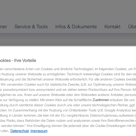
hner
Service & Tools
Infos & Dokumente
Kontakt
Übe
en
Kfz-Tarif Gewerbe
kies - Ihre Vorteile
n verschiedene Arten von Cookies und ähnliche Technologien, im folgenden Cookies, um I
 Nutzung unserer Webseite zu ermöglichen. Technisch notwendige Cookies sind für den st
Steuerung und die Sicherheit unserer Webseite erforderlich. Für alle anderen Cookies benöti
Wir verwenden Cookies auch für statistische Zwecke, (z.B. zur Optimierung unserer Webseit
ür pseudonymisiert bzw. anonymisiert und wir ziehen keinen Rückschluss auf Ihre Person. M
rblich genutzte Fahrzeuge
glichen es uns, Ihnen auf unserer Webseite oder den Webseiten anderer Anbieter, personali
zur Verfügung zu stellen. Mit einem Klick auf die Schaltfläche
Zustimmen
erlauben Sie uns 
itung durch sämtliche dieser Cookies durch uns oder unsere technologischen Partner, ggf.
eiches Versicherungspaket mit prämienfreien
ken. Im Zusammenhang mit der Nutzung von Drittanbieter-Tools (z.B. Google Analytics) kan
ewerblich genutzte Pkw.
tlung in Länder kommen, die kein mit der EU vergleichbares Datenschutzniveau aufweisen (
 das Risiko, dass Behörden die Daten nutzen und analysieren sowie Ihre Betroffenenrechte n
werden können.“ Ihre Einwilligung können Sie jederzeit über die Cookie Einstellungen mit Wi
kw wie Lieferwagen, Kräder, Anhänger etc. versichert.
rufen.
Datenschutz
Impressum