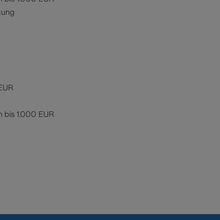
gung
g
 EUR
n bis 1.000 EUR