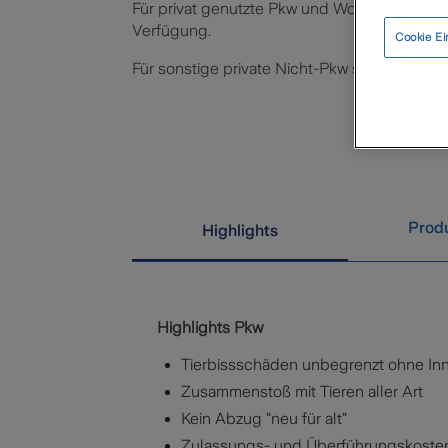
Für privat genutzte Pkw und Wohnmobile steh
Verfügung.
Cookie Ei
Für sonstige private Nicht-Pkw steht aktuell k
Produ
Highlights
Highlights Pkw
Tierbissschäden unbegrenzt ohne In
Zusammenstoß mit Tieren aller Art
Kein Abzug "neu für alt"
Zulassungs- und Überführungskoste