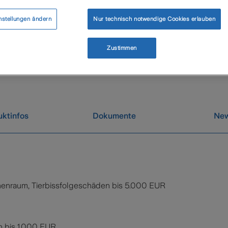
t der Tarif Optimal
ausschließlich auf NAFI
zur
nstellungen ändern
Nur technisch notwendige Cookies erlauben
ein Tarif zur Verfügung.
Zustimmen
ktinfos
Dokumente
Ne
nenraum, Tierbissfolgeschäden bis 5.000 EUR
n bis 1.000 EUR