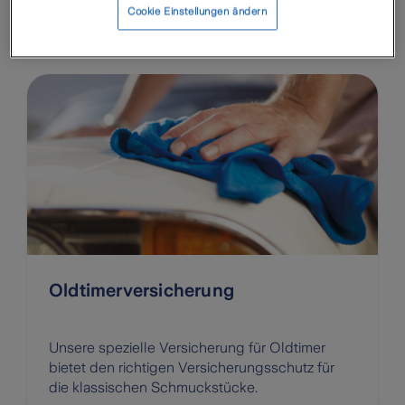
Wohnmobile eine solide Grunddeckung,
Cookie Einstellungen ändern
flexible Leistungsbausteine und marktgerechte
Erweiterungen.
Oldtimerversicherung
Unsere spezielle Versicherung für Oldtimer
bietet den richtigen Versicherungsschutz für
die klassischen Schmuckstücke.