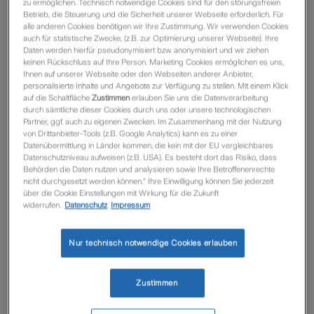
zu ermöglichen. Technisch notwendige Cookies sind für den störungsfreien
Betrieb, die Steuerung und die Sicherheit unserer Webseite erforderlich. Für
Für erweiterten Versicherungsbedarf sichern unsere
alle anderen Cookies benötigen wir Ihre Zustimmung. Wir verwenden Cookies
auch für statistische Zwecke, (z.B. zur Optimierung unserer Webseite). Ihre
umfangreichen Zusatz-Bausteine und Konzepte die
Daten werden hierfür pseudonymisiert bzw. anonymisiert und wir ziehen
individuellen Anforderungen Ihrer Kunden.
keinen Rückschluss auf Ihre Person. Marketing Cookies ermöglichen es uns,
Ihnen auf unserer Webseite oder den Webseiten anderer Anbieter,
personalisierte Inhalte und Angebote zur Verfügung zu stellen. Mit einem Klick
auf die Schaltfläche
Zustimmen
erlauben Sie uns die Datenverarbeitung
durch sämtliche dieser Cookies durch uns oder unsere technologischen
Partner, ggf. auch zu eigenen Zwecken. Im Zusammenhang mit der Nutzung
von Drittanbieter-Tools (z.B. Google Analytics) kann es zu einer
Datenübermittlung in Länder kommen, die kein mit der EU vergleichbares
Datenschutzniveau aufweisen (z.B. USA). Es besteht dort das Risiko, dass
Behörden die Daten nutzen und analysieren sowie Ihre Betroffenenrechte
nicht durchgesetzt werden können.“ Ihre Einwilligung können Sie jederzeit
über die Cookie Einstellungen mit Wirkung für die Zukunft
widerrufen.
Datenschutz
Impressum
Nur technisch notwendige Cookies erlauben
Der neue Tarif Optimal auf NAFI
Zustimmen
Der Tarif Optimal auf NAFI bietet für PKW und