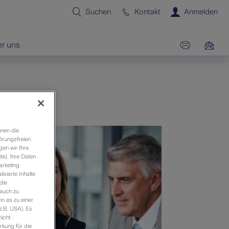
Suchen
Kontakt
Anmelden
r uns
hnen die
örungsfreien
gen wir Ihre
e). Ihre Daten
arketing
sierte Inhalte
die
 auch zu
n es zu einer
z.B. USA). Es
icht
rkung für die