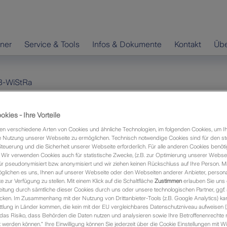
hner
Service & Tools
Infos & Dokumente
Kontakt
Übe
-WiStRa
kies - Ihre Vorteile
licht für Wirtschaftsprüfer,
n verschiedene Arten von Cookies und ähnliche Technologien, im folgenden Cookies, um I
 Nutzung unserer Webseite zu ermöglichen. Technisch notwendige Cookies sind für den st
htsanwälte (AVB-WiStRa)
Steuerung und die Sicherheit unserer Webseite erforderlich. Für alle anderen Cookies benöti
Wir verwenden Cookies auch für statistische Zwecke, (z.B. zur Optimierung unserer Webseit
ür pseudonymisiert bzw. anonymisiert und wir ziehen keinen Rückschluss auf Ihre Person. M
ufe"
glichen es uns, Ihnen auf unserer Webseite oder den Webseiten anderer Anbieter, personali
zur Verfügung zu stellen. Mit einem Klick auf die Schaltfläche
Zustimmen
erlauben Sie uns 
itung durch sämtliche dieser Cookies durch uns oder unsere technologischen Partner, ggf.
rtschaftsprüfer, Steuerberater und Rechtsanwälte
ken. Im Zusammenhang mit der Nutzung von Drittanbieter-Tools (z.B. Google Analytics) kan
tlung in Länder kommen, die kein mit der EU vergleichbares Datenschutzniveau aufweisen (
terschiede bei den Anbietern - besonders bei dem
 das Risiko, dass Behörden die Daten nutzen und analysieren sowie Ihre Betroffenenrechte n
n.
werden können.“ Ihre Einwilligung können Sie jederzeit über die Cookie Einstellungen mit Wi