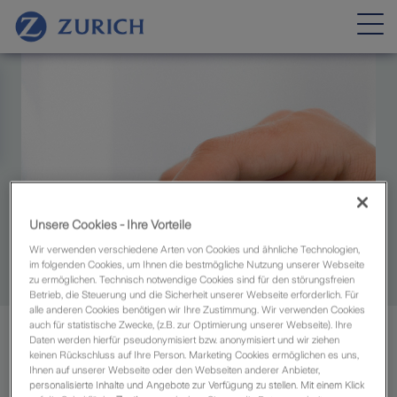
Unsere Cookies - Ihre Vorteile
Wir verwenden verschiedene Arten von Cookies und ähnliche Technologien,
im folgenden Cookies, um Ihnen die bestmögliche Nutzung unserer Webseite
zu ermöglichen. Technisch notwendige Cookies sind für den störungsfreien
Betrieb, die Steuerung und die Sicherheit unserer Webseite erforderlich. Für
alle anderen Cookies benötigen wir Ihre Zustimmung. Wir verwenden Cookies
auch für statistische Zwecke, (z.B. zur Optimierung unserer Webseite). Ihre
Zurich Angebotssoftware (ZAS)
Daten werden hierfür pseudonymisiert bzw. anonymisiert und wir ziehen
keinen Rückschluss auf Ihre Person. Marketing Cookies ermöglichen es uns,
Ihnen auf unserer Webseite oder den Webseiten anderer Anbieter,
personalisierte Inhalte und Angebote zur Verfügung zu stellen. Mit einem Klick