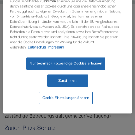
auf die Schaltfläche
Zustimmen
erlauben Sie uns die Datenverarbeitung
durch sämtliche dieser Cookies durch uns oder unsere technologischen
Partner, ggf. auch zu eigenen Zwecken. Im Zusammenhang mit der Nutzung
von Drittanbieter-Tools (z.B. Google Analytics) kann es zu einer
Tarifrechner
ZAS
Zurich Maklerweb
Datenübermittlung in Länder kommen, die kein mit der EU vergleichbares
Datenschutzniveau aufweisen (z.B. USA). Es besteht dort das Risiko, dass
Behörden die Daten nutzen und analysieren sowie Ihre Betroffenenrechte
nicht durchgesetzt werden können.“ Ihre Einwilligung können Sie jederzeit
über die Cookie Einstellungen mit Wirkung für die Zukunft
widerrufen.
Datenschutz
Impressum
Zurich Angebotssoftware (ZAS)
Nur technisch notwendige Cookies erlauben
Die Zurich Angebotssoftware (ZAS) - Ihr Online-Rechner
für unser SHUR-Produkt für Privatkunden, den Zurich
PrivatSchutz, sowie die Zurich Spezial-Produkte für
Zustimmen
Privatkunden und den Zurich FirmenSchutz.
Nach Login und mit vorhandener Berechtigung können Sie
Cookie Einstellungen ändern
rechts direkt den Tarifrechner aufrufen (bei fehlender
Berechtigung oder Fragen zu den Tarifen steht Ihnen Ihre
zuständige Betreuungskraft gerne zur Verfügung).
Zurich PrivatSchutz